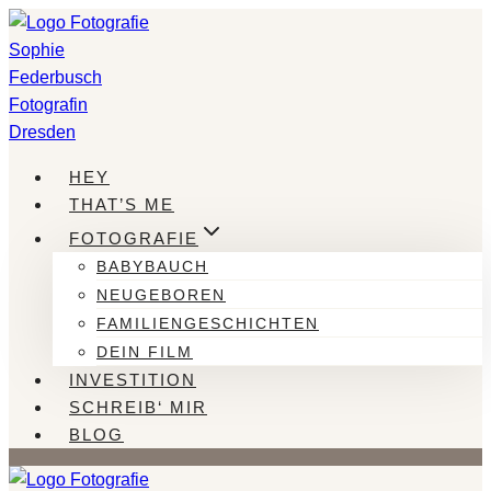
Zum
Inhalt
springen
HEY
THAT’S ME
FOTOGRAFIE
BABYBAUCH
NEUGEBOREN
FAMILIENGESCHICHTEN
DEIN FILM
INVESTITION
SCHREIB‘ MIR
BLOG