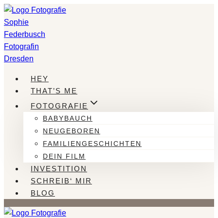
Zum
Inhalt
springen
HEY
THAT’S ME
FOTOGRAFIE
BABYBAUCH
NEUGEBOREN
FAMILIENGESCHICHTEN
DEIN FILM
INVESTITION
SCHREIB‘ MIR
BLOG