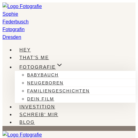
Zum
Inhalt
springen
HEY
THAT’S ME
FOTOGRAFIE
BABYBAUCH
NEUGEBOREN
FAMILIENGESCHICHTEN
DEIN FILM
INVESTITION
SCHREIB‘ MIR
BLOG