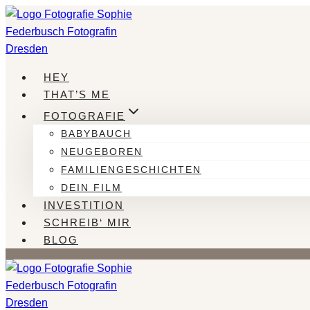
Zum
Inhalt
springen
HEY
THAT’S ME
FOTOGRAFIE
BABYBAUCH
NEUGEBOREN
FAMILIENGESCHICHTEN
DEIN FILM
INVESTITION
SCHREIB‘ MIR
BLOG