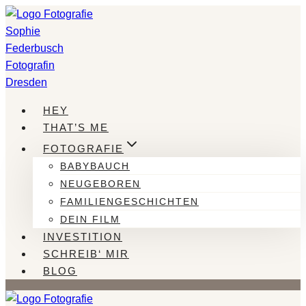
Zum
Inhalt
springen
HEY
THAT’S ME
FOTOGRAFIE
BABYBAUCH
NEUGEBOREN
FAMILIENGESCHICHTEN
DEIN FILM
INVESTITION
SCHREIB‘ MIR
BLOG