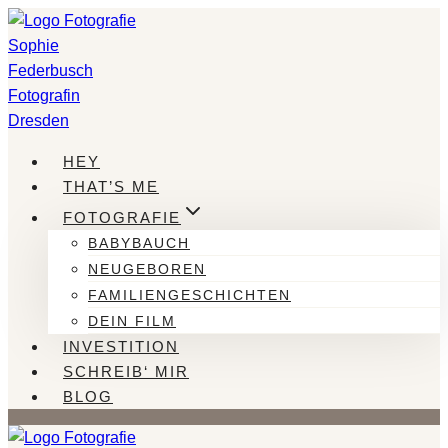
Zum
Inhalt
springen
HEY
THAT’S ME
FOTOGRAFIE
BABYBAUCH
NEUGEBOREN
FAMILIENGESCHICHTEN
DEIN FILM
INVESTITION
SCHREIB‘ MIR
BLOG