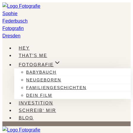
Zum
Inhalt
springen
HEY
THAT’S ME
FOTOGRAFIE
BABYBAUCH
NEUGEBOREN
FAMILIENGESCHICHTEN
DEIN FILM
INVESTITION
SCHREIB‘ MIR
BLOG