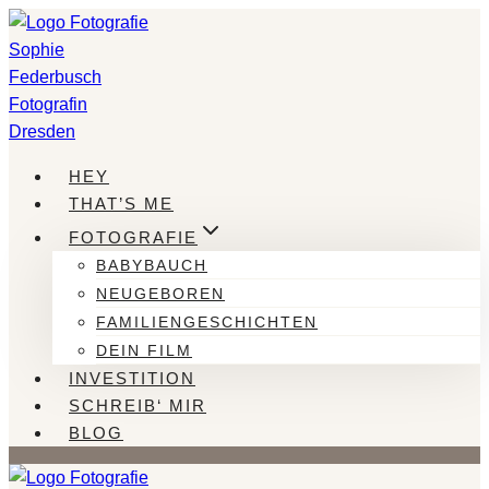
Zum
Inhalt
springen
HEY
THAT’S ME
FOTOGRAFIE
BABYBAUCH
NEUGEBOREN
FAMILIENGESCHICHTEN
DEIN FILM
INVESTITION
SCHREIB‘ MIR
BLOG