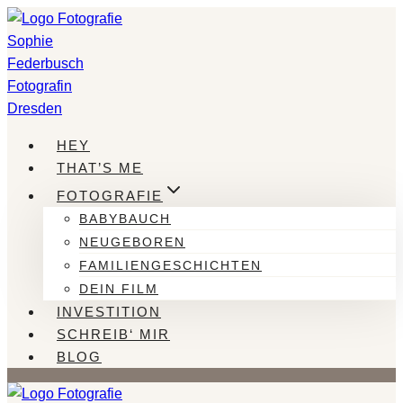
Zum
Inhalt
springen
HEY
THAT’S ME
FOTOGRAFIE
BABYBAUCH
NEUGEBOREN
FAMILIENGESCHICHTEN
DEIN FILM
INVESTITION
SCHREIB‘ MIR
BLOG