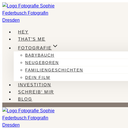
Zum
Inhalt
springen
HEY
THAT’S ME
FOTOGRAFIE
BABYBAUCH
NEUGEBOREN
FAMILIENGESCHICHTEN
DEIN FILM
INVESTITION
SCHREIB‘ MIR
BLOG