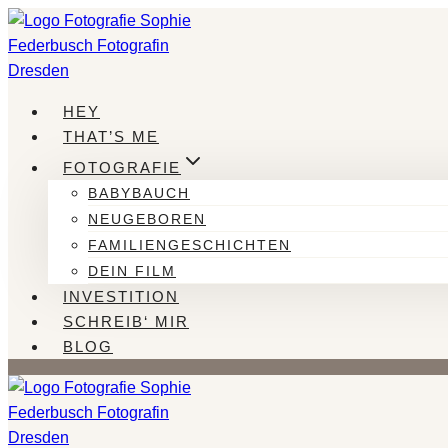
Zum
Inhalt
springen
HEY
THAT’S ME
FOTOGRAFIE
BABYBAUCH
NEUGEBOREN
FAMILIENGESCHICHTEN
DEIN FILM
INVESTITION
SCHREIB‘ MIR
BLOG