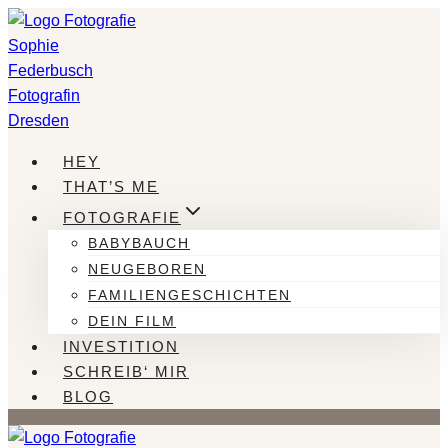
Zum
Inhalt
springen
HEY
THAT’S ME
FOTOGRAFIE
BABYBAUCH
NEUGEBOREN
FAMILIENGESCHICHTEN
DEIN FILM
INVESTITION
SCHREIB‘ MIR
BLOG