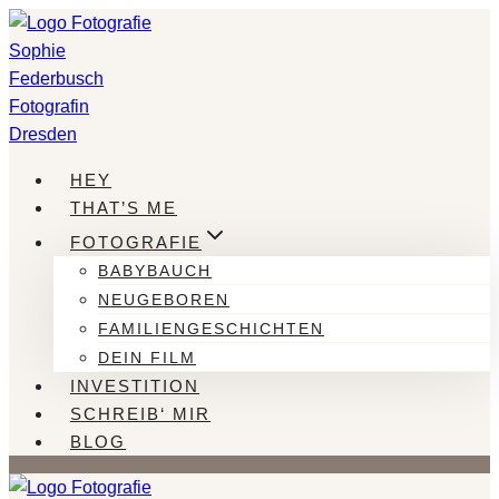
Zum
Inhalt
springen
HEY
THAT’S ME
FOTOGRAFIE
BABYBAUCH
NEUGEBOREN
FAMILIENGESCHICHTEN
DEIN FILM
INVESTITION
SCHREIB‘ MIR
BLOG