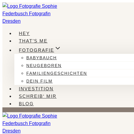
Zum
Inhalt
springen
HEY
THAT’S ME
FOTOGRAFIE
BABYBAUCH
NEUGEBOREN
FAMILIENGESCHICHTEN
DEIN FILM
INVESTITION
SCHREIB‘ MIR
BLOG