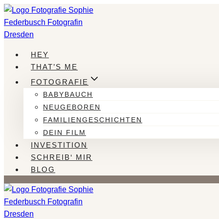
Zum
Inhalt
springen
HEY
THAT’S ME
FOTOGRAFIE
BABYBAUCH
NEUGEBOREN
FAMILIENGESCHICHTEN
DEIN FILM
INVESTITION
SCHREIB‘ MIR
BLOG