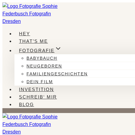
Zum
Inhalt
springen
HEY
THAT’S ME
FOTOGRAFIE
BABYBAUCH
NEUGEBOREN
FAMILIENGESCHICHTEN
DEIN FILM
INVESTITION
SCHREIB‘ MIR
BLOG