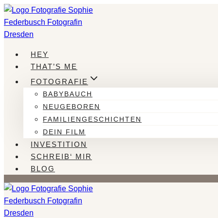
Zum
Inhalt
springen
HEY
THAT’S ME
FOTOGRAFIE
BABYBAUCH
NEUGEBOREN
FAMILIENGESCHICHTEN
DEIN FILM
INVESTITION
SCHREIB‘ MIR
BLOG