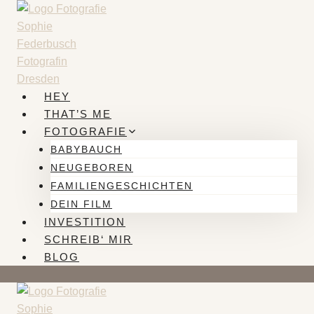
Zum
Inhalt
springen
HEY
THAT’S ME
FOTOGRAFIE
BABYBAUCH
NEUGEBOREN
FAMILIENGESCHICHTEN
DEIN FILM
INVESTITION
SCHREIB‘ MIR
BLOG