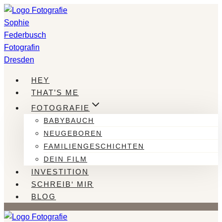
Zum
Inhalt
springen
HEY
THAT’S ME
FOTOGRAFIE
BABYBAUCH
NEUGEBOREN
FAMILIENGESCHICHTEN
DEIN FILM
INVESTITION
SCHREIB‘ MIR
BLOG